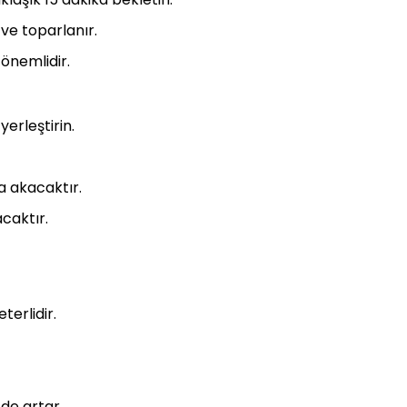
ve toparlanır.
önemlidir.
yerleştirin.
a akacaktır.
acaktır.
terlidir.
 de artar.