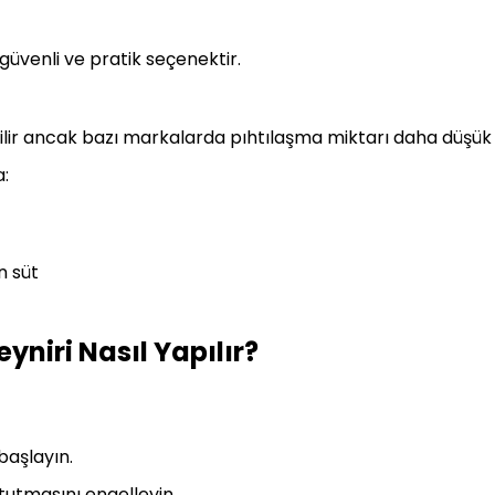
güvenli ve pratik seçenektir.
ilir ancak bazı markalarda pıhtılaşma miktarı daha düşük o
:
n süt
niri Nasıl Yapılır?
başlayın.
tutmasını engelleyin.