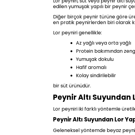
Lor peyniri, süt veya peynir altı suy
edilen yumuşak yapılı bir peynir çeşi
Diğer birçok peynir türüne göre ür
en pratik peynirlerden biri olarak ka
Lor peyniri genellikle:
Az yağlı veya orta yağlı
Protein bakımından zeng
Yumuşak dokulu
Hafif aromalı
Kolay sindirilebilir
bir süt ürünüdür.
Peynir Altı Suyundan 
Lor peyniri iki farklı yöntemle üretile
Peynir Altı Suyundan Lor Ya
Geleneksel yöntemde beyaz peynir, k