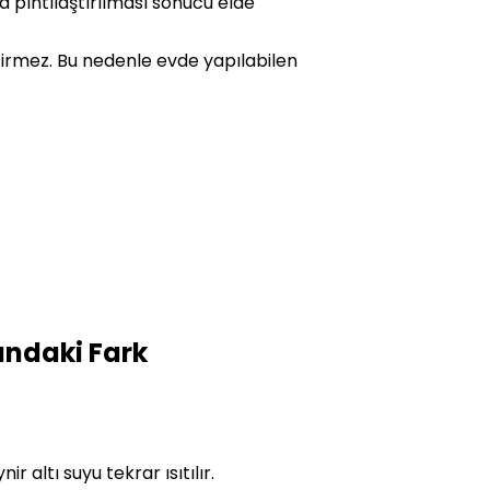
yla pıhtılaştırılması sonucu elde
tirmez. Bu nedenle evde yapılabilen
ındaki Fark
altı suyu tekrar ısıtılır.