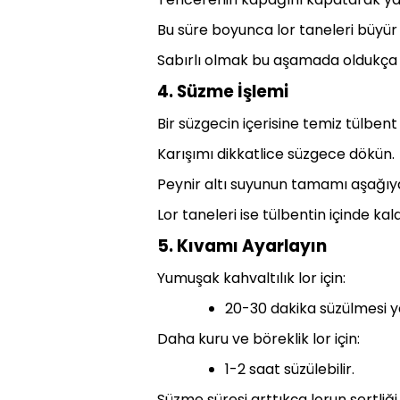
Bu süre boyunca lor taneleri büyür 
Sabırlı olmak bu aşamada oldukça 
4. Süzme İşlemi
Bir süzgecin içerisine temiz tülbent 
Karışımı dikkatlice süzgece dökün.
Peynir altı suyunun tamamı aşağıy
Lor taneleri ise tülbentin içinde kal
5. Kıvamı Ayarlayın
Yumuşak kahvaltılık lor için:
20-30 dakika süzülmesi ye
Daha kuru ve böreklik lor için:
1-2 saat süzülebilir.
Süzme süresi arttıkça lorun sertliği