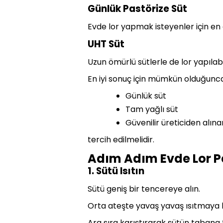
Günlük Pastörize Süt
Evde lor yapmak isteyenler için en 
UHT Süt
Uzun ömürlü sütlerle de lor yapılab
En iyi sonuç için mümkün olduğunca
Günlük süt
Tam yağlı süt
Güvenilir üreticiden alına
tercih edilmelidir.
Adım Adım Evde Lor Pey
1. Sütü Isıtın
Sütü geniş bir tencereye alın.
Orta ateşte yavaş yavaş ısıtmaya 
Ara sıra karıştırarak sütün tabana 