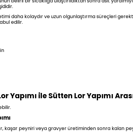
unun belirli bir sıcaklığa ulaştırıldıktan sonra asit yardımı
didir.
etimi daha kolaydır ve uzun olgunlaştırma süreçleri gerek
bul edilir.
in
Lor Yapımı ile Sütten Lor Yapımı Aras
bilir.
pımı
aşar peyniri veya gravyer üretiminden sonra kalan peynir 