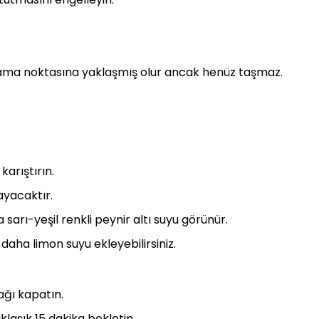
ynama noktasına yaklaşmış olur ancak henüz taşmaz.
karıştırın.
ayacaktır.
 sarı-yeşil renkli peynir altı suyu görünür.
aha limon suyu ekleyebilirsiniz.
ğı kapatın.
aşık 15 dakika bekletin.