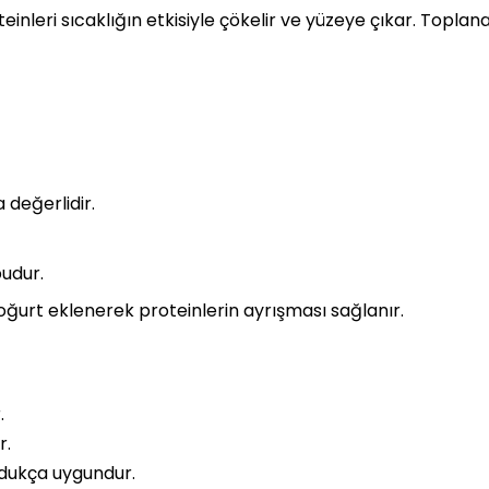
nleri sıcaklığın etkisiyle çökelir ve yüzeye çıkar. Toplana
 değerlidir.
udur.
yoğurt eklenerek proteinlerin ayrışması sağlanır.
.
r.
oldukça uygundur.