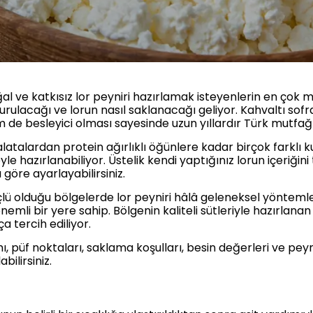
al ve katkısız lor peyniri hazırlamak isteyenlerin en çok 
urulacağı ve lorun nasıl saklanacağı geliyor. Kahvaltı sofra
 de besleyici olması sayesinde uzun yıllardır Türk mutfağ
alatalardan protein ağırlıklı öğünlere kadar birçok farklı k
e hazırlanabiliyor. Üstelik kendi yaptığınız lorun içeriğin
göre ayarlayabilirsiniz.
güçlü olduğu bölgelerde lor peyniri hâlâ geleneksel yöntem
emli bir yere sahip. Bölgenin kaliteli sütleriyle hazırlanan 
a tercih ediliyor.
, püf noktaları, saklama koşulları, besin değerleri ve peyn
bilirsiniz.