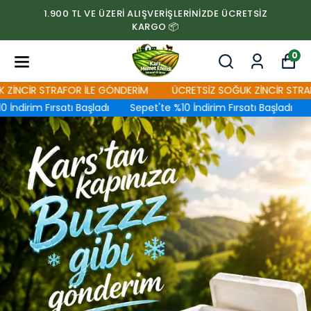
1.900 TL VE ÜZERİ ALIŞVERİŞLERİNİZDE ÜCRETSİZ
KARGO 📦
0
R STRAFOR İLE GÖNDERİM
ÜCRETSİZ SOĞUK ZİNCİR STRAFOR İ
rim Fırsatı Başladı
Sepet'te %10 İndirim Fırsatı Başladı
Sepe