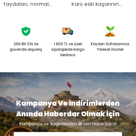
faydaları, normal
Kars eski kaşarının
tereyağından farkları,
özellikleri, satın alırken
kullanım alanları ve
dikkat edilmesi
geleneksel üretimi
gerekenler ve saklama
hakkında detaylı
önerileri bu rehberde.
rehber.
256 Bit SSL ile
1.900 TL ve üzeri
Köyden Sofralarınıza
güvende alışveriş
siparişlerde kargo
Yöresel Ürünler
bedava
Kampanya Ve İndirimlerden
Anında Haberdar Olmak İçin
Kampanya ve sürprizlerden ilk sen haberdar ol