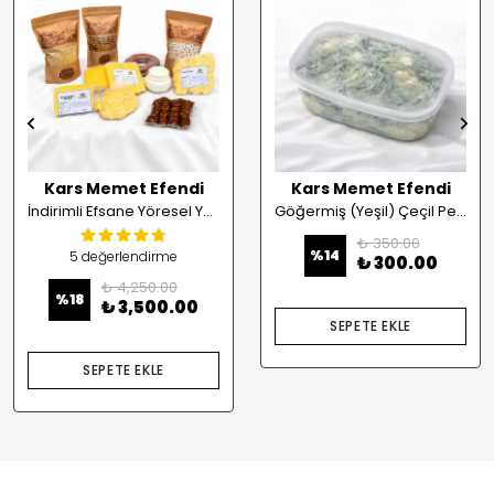
Kars Memet Efendi
Kars Memet Efendi
İndirimli Efsane Yöresel Yaz Paketi
Göğermiş (Yeşil) Çeçil Peynir - 500 Gr
₺ 350.00
%
14
5 değerlendirme
₺ 300.00
₺ 4,250.00
%
18
₺ 3,500.00
SEPETE EKLE
SEPETE EKLE