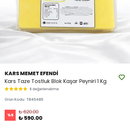
KARS MEMET EFENDİ
Kars Taze Tostluk Blok Kaşar Peyniri 1 Kg
8 değerlendirme
Ürün Kodu
:
TB45485
₺ 620.00
%
5
₺ 590.00