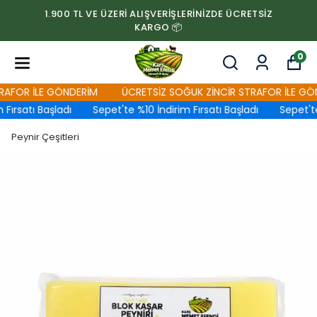
1.900 TL VE ÜZERİ ALIŞVERİŞLERİNİZDE ÜCRETSİZ
KARGO 📦
0
FOR İLE GÖNDERİM
ÜCRETSİZ SOĞUK ZİNCİR STRAFOR İLE GÖND
ırsatı Başladı
Sepet'te %10 İndirim Fırsatı Başladı
Sepet'te %
Peynir Çeşitleri