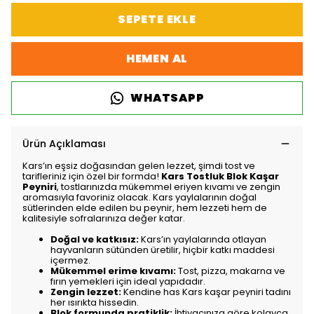
SEPETE EKLE
HEMEN AL
WHATSAPP
Ürün Açıklaması
Kars’ın eşsiz doğasından gelen lezzet, şimdi tost ve
tarifleriniz için özel bir formda!
Kars Tostluk Blok Kaşar
Peyniri
, tostlarınızda mükemmel eriyen kıvamı ve zengin
aromasıyla favoriniz olacak. Kars yaylalarının doğal
sütlerinden elde edilen bu peynir, hem lezzeti hem de
kalitesiyle sofralarınıza değer katar.
Doğal ve katkısız:
Kars’ın yaylalarında otlayan
hayvanların sütünden üretilir, hiçbir katkı maddesi
içermez.
Mükemmel erime kıvamı:
Tost, pizza, makarna ve
fırın yemekleri için ideal yapıdadır.
Zengin lezzet:
Kendine has Kars kaşar peyniri tadını
her ısırıkta hissedin.
Blok formunda pratiklik:
İhtiyacınıza göre kolayca