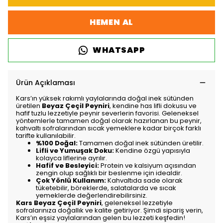
HEMEN AL
WHATSAPP
Ürün Açıklaması
Kars’ın yüksek rakımlı yaylalarında doğal inek sütünden
üretilen
Beyaz Çeçil Peyniri
, kendine has lifli dokusu ve
hafif tuzlu lezzetiyle peynir severlerin favorisi. Geleneksel
yöntemlerle tamamen doğal olarak hazırlanan bu peynir,
kahvaltı sofralarından sıcak yemeklere kadar birçok farklı
tarifte kullanılabilir.
%100 Doğal:
Tamamen doğal inek sütünden üretilir.
Lifli ve Yumuşak Doku:
Kendine özgü yapısıyla
kolayca liflerine ayrılır.
Hafif ve Besleyici:
Protein ve kalsiyum açısından
zengin olup sağlıklı bir beslenme için idealdir.
Çok Yönlü Kullanım:
Kahvaltıda sade olarak
tüketebilir, böreklerde, salatalarda ve sıcak
yemeklerde değerlendirebilirsiniz.
Kars Beyaz Çeçil Peyniri
, geleneksel lezzetiyle
sofralarınıza doğallık ve kalite getiriyor. Şimdi sipariş verin,
Kars’ın eşsiz yaylalarından gelen bu lezzeti keşfedin!