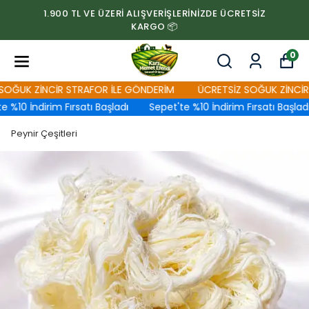
1.900 TL VE ÜZERİ ALIŞVERİŞLERİNİZDE ÜCRETSİZ
KARGO 📦
0
ĞUK ZİNCİR STRAFOR İLE GÖNDERİM
ÜCRETSİZ SOĞUK ZİNCİR S
%10 İndirim Fırsatı Başladı
Sepet'te %10 İndirim Fırsatı Başladı
Peynir Çeşitleri