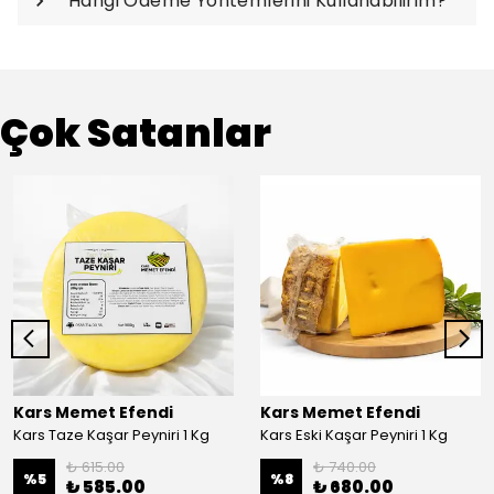
Hangi Ödeme Yöntemlerini Kullanabilirim?
Çok Satanlar
Kars Memet Efendi
Kars Memet Efendi
Kars Taze Kaşar Peyniri 1 Kg
Kars Eski Kaşar Peyniri 1 Kg
₺ 615.00
₺ 740.00
%
5
%
8
₺ 585.00
₺ 680.00