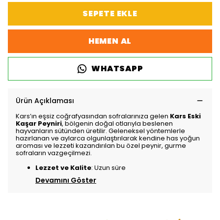
SEPETE EKLE
HEMEN AL
WHATSAPP
Ürün Açıklaması
Kars’ın eşsiz coğrafyasından sofralarınıza gelen
Kars Eski
Kaşar Peyniri
, bölgenin doğal otlarıyla beslenen
hayvanların sütünden üretilir. Geleneksel yöntemlerle
hazırlanan ve aylarca olgunlaştırılarak kendine has yoğun
aroması ve lezzeti kazandırılan bu özel peynir, gurme
sofraların vazgeçilmezi.
Lezzet ve Kalite
: Uzun süre
Devamını Göster