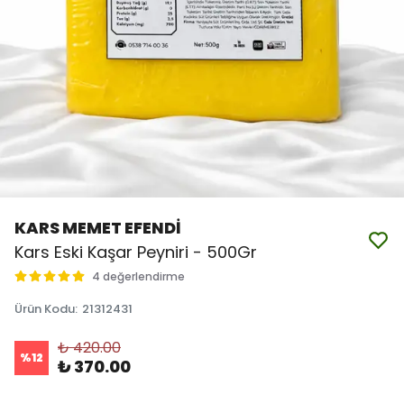
KARS MEMET EFENDİ
Kars Eski Kaşar Peyniri - 500Gr
4 değerlendirme
Ürün Kodu
:
21312431
₺ 420.00
%
12
₺ 370.00