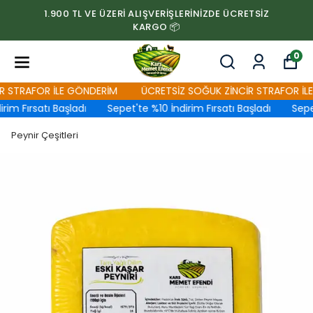
1.900 TL VE ÜZERİ ALIŞVERİŞLERİNİZDE ÜCRETSİZ
KARGO 📦
0
STRAFOR İLE GÖNDERİM
ÜCRETSİZ SOĞUK ZİNCİR STRAFOR İLE 
m Fırsatı Başladı
Sepet'te %10 İndirim Fırsatı Başladı
Sepet'
Peynir Çeşitleri