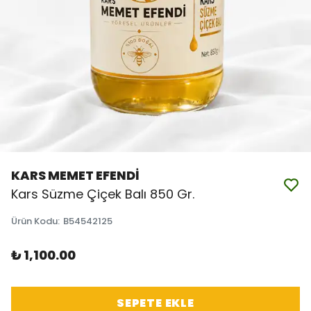
KARS MEMET EFENDİ
Kars Süzme Çiçek Balı 850 Gr.
Ürün Kodu
:
B54542125
₺ 1,100.00
SEPETE EKLE