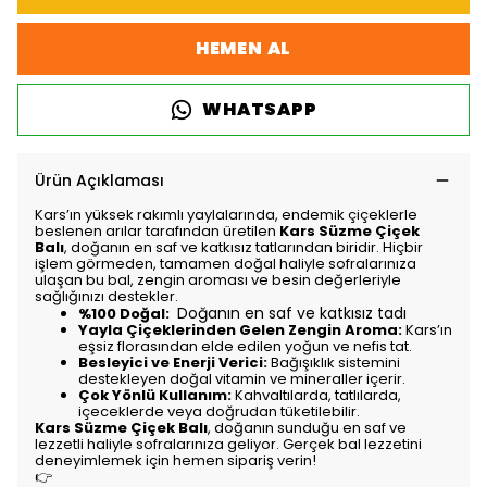
HEMEN AL
WHATSAPP
Ürün Açıklaması
Kars’ın yüksek rakımlı yaylalarında, endemik çiçeklerle
beslenen arılar tarafından üretilen
Kars Süzme Çiçek
Balı
, doğanın en saf ve katkısız tatlarından biridir. Hiçbir
işlem görmeden, tamamen doğal haliyle sofralarınıza
ulaşan bu bal, zengin aroması ve besin değerleriyle
sağlığınızı destekler.
Doğanın en saf ve katkısız tadı
%100 Doğal:
Yayla Çiçeklerinden Gelen Zengin Aroma:
Kars’ın
eşsiz florasından elde edilen yoğun ve nefis tat.
Besleyici ve Enerji Verici:
Bağışıklık sistemini
destekleyen doğal vitamin ve mineraller içerir.
Çok Yönlü Kullanım:
Kahvaltılarda, tatlılarda,
içeceklerde veya doğrudan tüketilebilir.
Kars Süzme Çiçek Balı
, doğanın sunduğu en saf ve
lezzetli haliyle sofralarınıza geliyor. Gerçek bal lezzetini
deneyimlemek için hemen sipariş verin!
👉