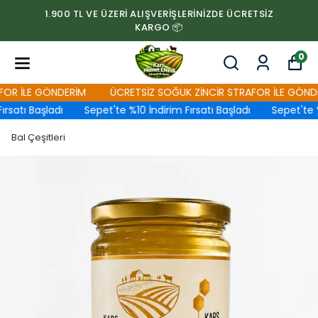
1.900 TL VE ÜZERİ ALIŞVERİŞLERİNİZDE ÜCRETSİZ
KARGO 📦
0
R İLE GÖNDERİM
ÜCRETSİZ SOĞUK ZİNCİR STRAFOR İLE GÖNDER
satı Başladı
Sepet'te %10 İndirim Fırsatı Başladı
Sepet'te %10
Bal Çeşitleri